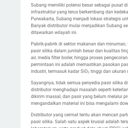
Subang memiliki potensi besar sebagai pusat dist
infrastruktur yang terus berkembang dan kedek
Purwakarta, Subang menjadi lokasi strategis unt
Banyak distributor mulai menjadikan Subang sebag
ditawarkan wilayah ini.
Pabrik-pabrik di sektor makanan dan minuman, 
pasir silika dalam jumlah besar dan kualitas 
air, media filter boiler, hingga proses pengec
permintaan ini adalah memastikan pasokan pasir 
industri, termasuk kadar SiO₂ tinggi dan ukuran
Sayangnya, tidak semua penyedia pasir silika
distributor menghadapi masalah seperti keter
dikirim massal, dan pasir yang belum melalui p
mengandalkan material ini bisa mengalami down
Distributor yang cermat tentu akan mencari par
pasir silika. Salah satu aspek krusial adalah te