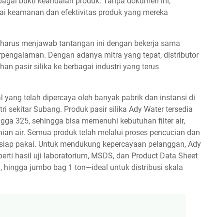
ebagai bukti keandalan produk. Tanpa dokumen ini,
nai keamanan dan efektivitas produk yang mereka
 harus menjawab tantangan ini dengan bekerja sama
erpengalaman. Dengan adanya mitra yang tepat, distributor
n pasir silika ke berbagai industri yang terus
al yang telah dipercaya oleh banyak pabrik dan instansi di
ri sekitar Subang. Produk pasir silika Ady Water tersedia
ga 325, sehingga bisa memenuhi kebutuhan filter air,
ian air. Semua produk telah melalui proses pencucian dan
 siap pakai. Untuk mendukung kepercayaan pelanggan, Ady
rti hasil uji laboratorium, MSDS, dan Product Data Sheet
, hingga jumbo bag 1 ton—ideal untuk distribusi skala