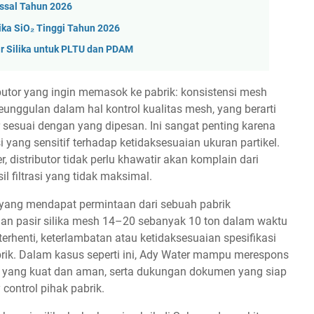
assal Tahun 2026
lika SiO₂ Tinggi Tahun 2026
sir Silika untuk PLTU dan PDAM
ibutor yang ingin memasok ke pabrik: konsistensi mesh
keunggulan dalam hal kontrol kualitas mesh, yang berarti
 sesuai dengan yang dipesan. Ini sangat penting karena
ang sensitif terhadap ketidaksesuaian ukuran partikel.
 distributor tidak perlu khawatir akan komplain dari
l filtrasi yang tidak maksimal.
r yang mendapat permintaan dari sebuah pabrik
n pasir silika mesh 14–20 sebanyak 10 ton dalam waktu
 terhenti, keterlambatan atau ketidaksesuaian spesifikasi
rik. Dalam kasus seperti ini, Ady Water mampu merespons
 yang kuat dan aman, serta dukungan dokumen yang siap
 control pihak pabrik.