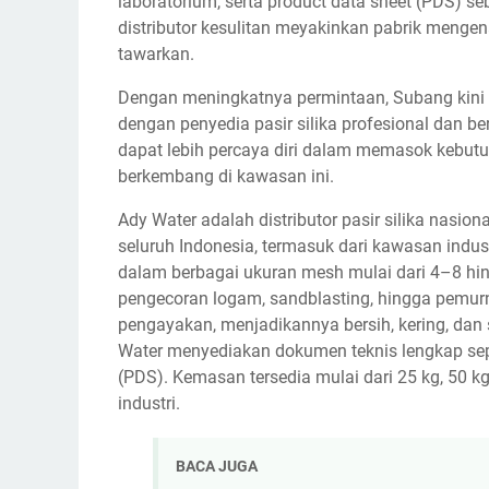
laboratorium, serta product data sheet (PDS) s
distributor kesulitan meyakinkan pabrik menge
tawarkan.
Dengan meningkatnya permintaan, Subang kini
dengan penyedia pasir silika profesional dan b
dapat lebih percaya diri dalam memasok kebutuha
berkembang di kawasan ini.
Ady Water adalah distributor pasir silika nasion
seluruh Indonesia, termasuk dari kawasan indust
dalam berbagai ukuran mesh mulai dari 4–8 hing
pengecoran logam, sandblasting, hingga pemurn
pengayakan, menjadikannya bersih, kering, dan
Water menyediakan dokumen teknis lengkap sepe
(PDS). Kemasan tersedia mulai dari 25 kg, 50 kg
industri.
BACA JUGA