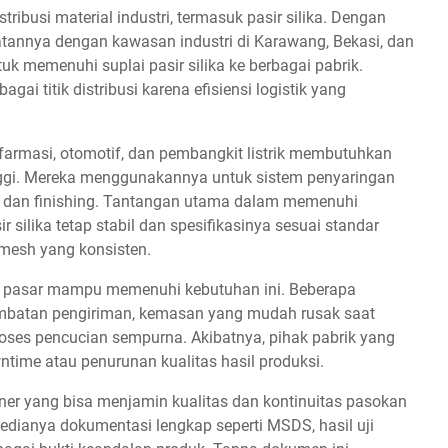
ribusi material industri, termasuk pasir silika. Dengan
atannya dengan kawasan industri di Karawang, Bekasi, dan
uk memenuhi suplai pasir silika ke berbagai pabrik.
ai titik distribusi karena efisiensi logistik yang
farmasi, otomotif, dan pembangkit listrik membutuhkan
tinggi. Mereka menggunakannya untuk sistem penyaringan
oran dan finishing. Tantangan utama dalam memenuhi
silika tetap stabil dan spesifikasinya sesuai standar
 mesh yang konsisten.
 di pasar mampu memenuhi kebutuhan ini. Beberapa
lambatan pengiriman, kemasan yang mudah rusak saat
roses pencucian sempurna. Akibatnya, pihak pabrik yang
time atau penurunan kualitas hasil produksi.
tner yang bisa menjamin kualitas dan kontinuitas pasokan
rsedianya dokumentasi lengkap seperti MSDS, hasil uji