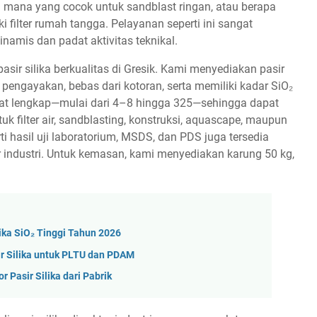
h mana yang cocok untuk sandblast ringan, atau berapa
 filter rumah tangga. Pelayanan seperti ini sangat
dinamis dan padat aktivitas teknikal.
asir silika berkualitas di Gresik. Kami menyediakan pasir
 pengayakan, bebas dari kotoran, serta memiliki kadar SiO₂
ngat lengkap—mulai dari 4–8 hingga 325—sehingga dapat
uk filter air, sandblasting, konstruksi, aquascape, maupun
 hasil uji laboratorium, MSDS, dan PDS juga tersedia
industri. Untuk kemasan, kami menyediakan karung 50 kg,
lika SiO₂ Tinggi Tahun 2026
sir Silika untuk PLTU dan PDAM
 Pasir Silika dari Pabrik