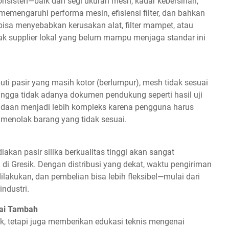
 konsisten—baik dari segi ukuran mesh, kadar kebersihan,
 memengaruhi performa mesin, efisiensi filter, dan bahkan
n bisa menyebabkan kerusakan alat, filter mampet, atau
ak supplier lokal yang belum mampu menjaga standar ini
uti pasir yang masih kotor (berlumpur), mesh tidak sesuai
 hingga tidak adanya dokumen pendukung seperti hasil uji
adaan menjadi lebih kompleks karena pengguna harus
enolak barang yang tidak sesuai.
akan pasir silika berkualitas tinggi akan sangat
 Gresik. Dengan distribusi yang dekat, waktu pengiriman
dilakukan, dan pembelian bisa lebih fleksibel—mulai dari
ndustri.
ilai Tambah
uk, tetapi juga memberikan edukasi teknis mengenai