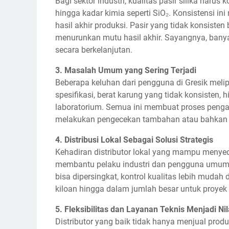
Bagi sektor industri, kualitas pasir silika harus
hingga kadar kimia seperti SiO₂. Konsistensi ini
hasil akhir produksi. Pasir yang tidak konsiste
menurunkan mutu hasil akhir. Sayangnya, bany
secara berkelanjutan.
3. Masalah Umum yang Sering Terjadi
Beberapa keluhan dari pengguna di Gresik melip
spesifikasi, berat karung yang tidak konsisten,
laboratorium. Semua ini membuat proses peng
melakukan pengecekan tambahan atau bahkan m
4. Distribusi Lokal Sebagai Solusi Strategis
Kehadiran distributor lokal yang mampu menyedi
membantu pelaku industri dan pengguna umum di
bisa dipersingkat, kontrol kualitas lebih mudah 
kiloan hingga dalam jumlah besar untuk proyek i
5. Fleksibilitas dan Layanan Teknis Menjadi N
Distributor yang baik tidak hanya menjual prod