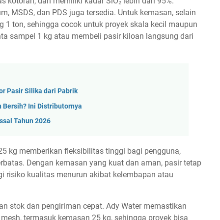
 kotoran, dan memiliki kadar SiO₂ lebih dari 95%.
um, MSDS, dan PDS juga tersedia. Untuk kemasan, selain
ag 1 ton, sehingga cocok untuk proyek skala kecil maupun
a sampel 1 kg atau membeli pasir kiloan langsung dari
 Pasir Silika dari Pabrik
Bersih? Ini Distributornya
assal Tahun 2026
5 kg memberikan fleksibilitas tinggi bagi pengguna,
erbatas. Dengan kemasan yang kuat dan aman, pasir tetap
i risiko kualitas menurun akibat kelembapan atau
pan stok dan pengiriman cepat. Ady Water memastikan
n mesh, termasuk kemasan 25 kg, sehingga proyek bisa