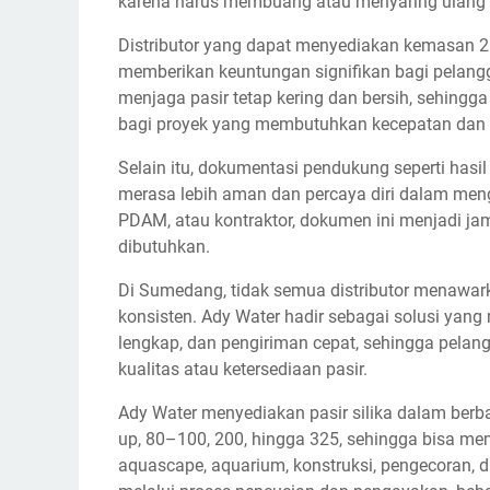
karena harus membuang atau menyaring ulang 
Distributor yang dapat menyediakan kemasan 25
memberikan keuntungan signifikan bagi pela
menjaga pasir tetap kering dan bersih, sehingga
bagi proyek yang membutuhkan kecepatan dan ef
Selain itu, dokumentasi pendukung seperti has
merasa lebih aman dan percaya diri dalam mengg
PDAM, atau kontraktor, dokumen ini menjadi j
dibutuhkan.
Di Sumedang, tidak semua distributor menawark
konsisten. Ady Water hadir sebagai solusi yan
lengkap, dan pengiriman cepat, sehingga pelan
kualitas atau ketersediaan pasir.
Ady Water menyediakan pasir silika dalam berb
up, 80–100, 200, hingga 325, sehingga bisa memen
aquascape, aquarium, konstruksi, pengecoran, d