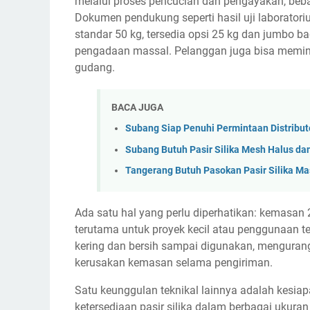
melalui proses pencucian dan pengayakan, bebas
Dokumen pendukung seperti hasil uji laboratori
standar 50 kg, tersedia opsi 25 kg dan jumbo b
pengadaan massal. Pelanggan juga bisa memint
gudang.
BACA JUGA
Subang Siap Penuhi Permintaan Distributor
Subang Butuh Pasir Silika Mesh Halus dan 
Tangerang Butuh Pasokan Pasir Silika M
Ada satu hal yang perlu diperhatikan: kemasan 2
terutama untuk proyek kecil atau penggunaan t
kering dan bersih sampai digunakan, mengurang
kerusakan kemasan selama pengiriman.
Satu keunggulan teknikal lainnya adalah kesia
ketersediaan pasir silika dalam berbagai ukura