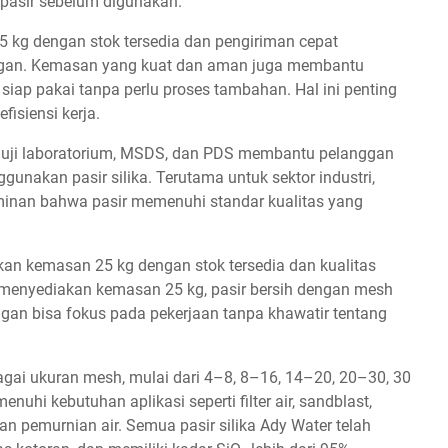
pasir sebelum digunakan.
 kg dengan stok tersedia dan pengiriman cepat
nggan. Kemasan yang kuat dan aman juga membantu
 siap pakai tanpa perlu proses tambahan. Hal ini penting
isiensi kerja.
il uji laboratorium, MSDS, dan PDS membantu pelanggan
unakan pasir silika. Terutama untuk sektor industri,
aminan bahwa pasir memenuhi standar kualitas yang
an kemasan 25 kg dengan stok tersedia dan kualitas
g menyediakan kemasan 25 kg, pasir bersih dengan mesh
ggan bisa fokus pada pekerjaan tanpa khawatir tentang
agai ukuran mesh, mulai dari 4–8, 8–16, 14–20, 20–30, 30
uhi kebutuhan aplikasi seperti filter air, sandblast,
an pemurnian air. Semua pasir silika Ady Water telah